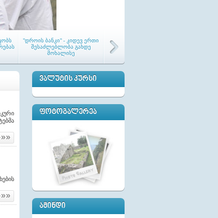
ყობს
"დროის ბანკი" - კიდევ ერთი
რებას
შესაძლებლობა გახდე
მოხალისე
ᲕᲐᲚᲣᲢᲘᲡ ᲙᲣᲠᲡᲘ
ᲤᲝᲢᲝᲒᲐᲚᲔᲠᲔᲐ
იკური
ტებმა
 და
„ინტელექტმა“ კონკურსის
ო
„საკრებულოს საუკეთესო
ს
წევრი“ გამარჯვებულები
»»»
ა და
დააჯილდოვა
ხების
»»»
თემებში საგანმანათლებლო
ᲐᲛᲘᲜᲓᲘ
დ
შეხვედრები მიმდინარეობს
შე