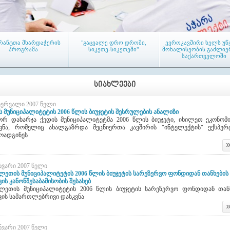
რანტთა მხარდაჭერის
"გაცვალე დრო დროში,
ევროკავშირი ხელს უწ
პროგრამა
სიკეთე-სიკეთეში"
მოხალისეობის გაძლიე
საქართველოში
ᲡᲘᲐᲮᲚᲔᲔᲑᲘ
ბერვალი 2007 წელი
ს მუნიციპალიტეტის 2006 წლის ბიუჯეტის შესრულების ანალიზი
რ დახარჯა ქედის მუნიციპალიტეტმა 2006 წლის ბიუჯეტი, იხილეთ ეკონომ
ვნა, რომელიც ახალგაზრდა მეცნიერთა კავშირის "ინტელექტის" ექსპერ
ის რეგიონში პირველი
თემებში დასახლების საერთო
ტრენინგი „ჰიგიენისა
აგ-ი (LAG) - აქტიურ
კრებები მიმდინარეობს
წარმოების სანიმუშ
ოადგინეს
ლაქეთა ადგილობრივი
პრაქტიკა, HACCP-ი
თიანება ჩამოყალიბდა
სისტემების შემუშავებ
დანერგვა“
ანვარი 2007 წელი
ლეთის მუნიციპალიტეტის 2006 წლის ბიუჯეტის სარეზერვო ფონდიდან თანხების
ვის კანონშესაბამისობის შესახებ
ლეთის მუნიციპალიტეტის 2006 წლის ბიუჯეტის სარეზერვო ფონდიდან თან
ვის სამართლებრივი დასკვნა
ენინგი საკრებულოს
აჭარის რეგიონის
მაჟორიტარობის
წევრებისათვის
მუნიციპალიტეტების
კანდიდატები ერთა
საკრებულოებს „კარგი
ამომრჩევლის წინა
ანვარი 2007 წელი