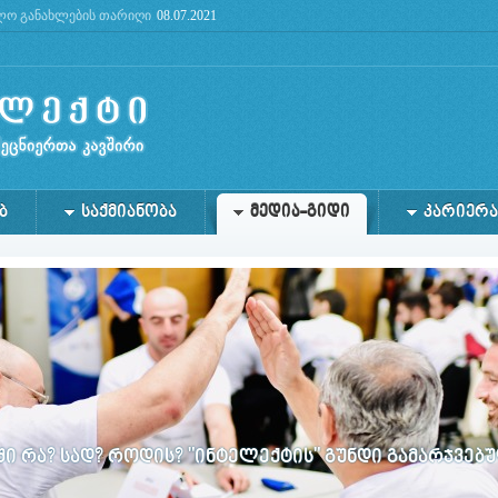
ო განახლების თარიღი
08.07.2021
future: use mysqli or PDO instead in
/home/lg/public_html/admin/files/db.php
on line
2
Ბ
ᲡᲐᲥᲛᲘᲐᲜᲝᲑᲐ
ᲛᲔᲓᲘᲐ-ᲒᲘᲓᲘ
ᲙᲐᲠᲘᲔᲠᲐ
 რა? სად? როდის? "ინტელექტის" გუნდი გამარჯვებ