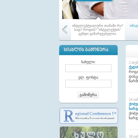
ინტელექტუალური თამაში რა?
იმიგ
სად? როდის? "ინტელექტის"
გუნდი გამარჯვებულია.
ᲡᲘᲐᲮᲚᲘᲡ ᲒᲐᲛᲝᲬᲔᲠᲐ
სახელი:
2 თე
ქედი
როგო
დასკ
აჭარ
ელ. ფოსტა:
ამ
წარმ
მოქა
გაერ
გამოწერა
24 ი
ქობუ
ხარჯ
ქობუ
ხარჯ
მაჟორიტარი წევრები თემებში
ტრ
18 ი