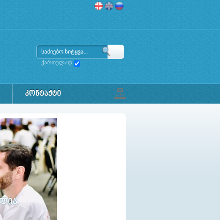
ქართულად
ᲙᲝᲜᲢᲐᲥᲢᲘ
ულია.