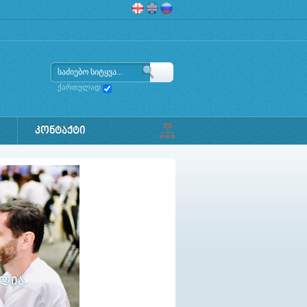
ქართულად
ᲙᲝᲜᲢᲐᲥᲢᲘ
ულია.