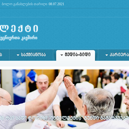
ბოლო განახლების თარიღი
08.07.2021
future: use mysqli or PDO instead in
/home/lg/public_html/admin/files/db.php
on line
2
Ბ
ᲡᲐᲥᲛᲘᲐᲜᲝᲑᲐ
ᲛᲔᲓᲘᲐ-ᲒᲘᲓᲘ
ᲙᲐᲠᲘᲔᲠᲐ
 რა? სად? როდის? "ინტელექტის" გუნდი გამარჯვებ