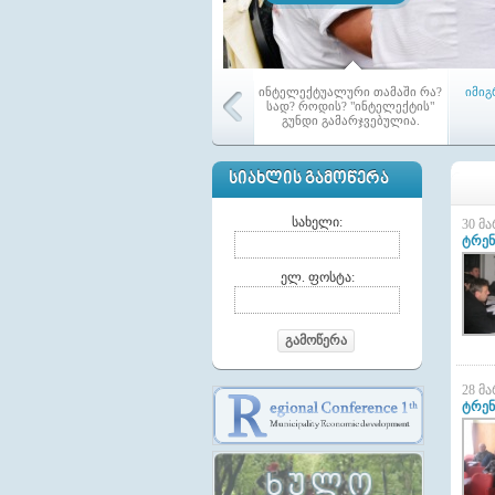
ინტელექტუალური თამაში რა?
იმიგ
სად? როდის? "ინტელექტის"
გუნდი გამარჯვებულია.
ᲡᲘᲐᲮᲚᲘᲡ ᲒᲐᲛᲝᲬᲔᲠᲐ
სახელი:
30 მ
ტრენ
აჭარ
ელ. ფოსტა:
ამ
მოქა
გაერ
გამოწერა
28 მ
ტრენ
მაჟორიტარი წევრები თემებში
ტრ