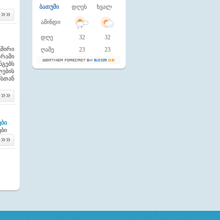
ბათუმი
დღეს
ხვალ
»»»
ამინდი
დღე
32
32
შირი
ღამე
23
23
არაში
ნგებს
ლების
ასთან
»»»
ები
ები
»»»