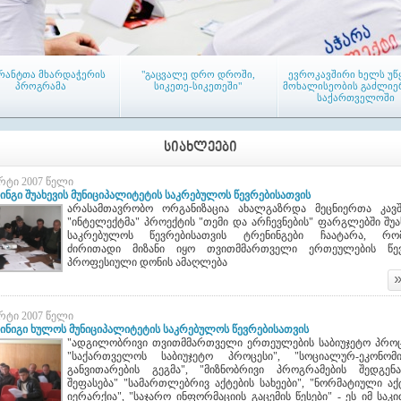
რანტთა მხარდაჭერის
"გაცვალე დრო დროში,
ევროკავშირი ხელს უწ
პროგრამა
სიკეთე-სიკეთეში"
მოხალისეობის გაძლიე
საქართველოში
ᲡᲘᲐᲮᲚᲔᲔᲑᲘ
არტი 2007 წელი
ინგი შუახევის მუნიციპალიტეტის საკრებულოს წევრებისათვის
არასამთავრობო ორგანიზაცია ახალგაზრდა მეცნიერთა კავ
"ინტელექტმა" პროექტის "თემი და არჩევნების" ფარგლებში შუა
ის რეგიონში პირველი
თემებში დასახლების საერთო
ტრენინგი „ჰიგიენისა
აგ-ი (LAG) - აქტიურ
კრებები მიმდინარეობს
წარმოების სანიმუშ
საკრებულოს წევრებისათვის ტრენინგები ჩაატარა, რო
ლაქეთა ადგილობრივი
პრაქტიკა, HACCP-ი
ძირითადი მიზანი იყო თვითმმართველი ერთეულების წე
თიანება ჩამოყალიბდა
სისტემების შემუშავებ
პროფესიული დონის ამაღლება
დანერგვა“
არტი 2007 წელი
ინიგი ხულოს მუნიციპალიტეტის საკრებულოს წევრებისათვის
"ადგილობრივი თვითმმართველი ერთეულების საბიუჯეტო პროც
"საქართველოს საბიუჯეტო პროცესი", "სოციალურ-ეკონომი
განვითარების გეგმა", "მიზნობრივი პროგრამების შედგე
ენინგი საკრებულოს
აჭარის რეგიონის
მაჟორიტარობის
წევრებისათვის
მუნიციპალიტეტების
კანდიდატები ერთა
შეფასება" "სამართლებრივ აქტების სახეები", "ნორმატიული აქ
საკრებულოებს „კარგი
ამომრჩევლის წინა
იერარქია", "საჯარო ინფორმაციის გაცემის წესები" - ეს იმ საკ