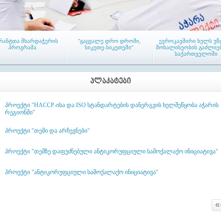
რანტთა მხარდაჭერის
"გაცვალე დრო დროში,
ევროკავშირი ხელს უწ
პროგრამა
სიკეთე-სიკეთეში"
მოხალისეობის გაძლიე
საქართველოში
ᲞᲚᲐᲙᲐᲢᲔᲑᲘ
პროექტი "HACCP-ისა და ISO სტანდარტების დანერგვის ხელშეწყობა აჭარის
რეგიონში"
ის რეგიონში პირველი
თემებში დასახლების საერთო
ტრენინგი „ჰიგიენისა
აგ-ი (LAG) - აქტიურ
კრებები მიმდინარეობს
წარმოების სანიმუშ
პროექტი "თემი და არჩევნები"
ლაქეთა ადგილობრივი
პრაქტიკა, HACCP-ი
თიანება ჩამოყალიბდა
სისტემების შემუშავებ
დანერგვა“
პროექტი "თემზე დაფუძნებული ანტიკორუფციული სამოქალაქო ინიციატივა"
პროექტი "ანტიკორუფციული სამოქალაქო ინიციატივა"
ენინგი საკრებულოს
აჭარის რეგიონის
მაჟორიტარობის
«
წევრებისათვის
მუნიციპალიტეტების
კანდიდატები ერთა
საკრებულოებს „კარგი
ამომრჩევლის წინა