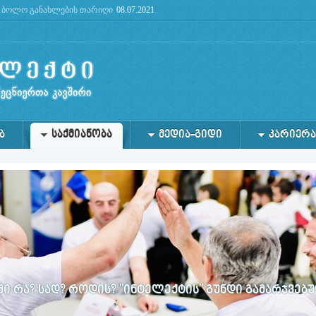
ბოლო განახლების თარიღი
08.07.2021
future: use mysqli or PDO instead in
/home/lg/public_html/admin/files/db.php
on line
2
Ბ
ᲡᲐᲥᲛᲘᲐᲜᲝᲑᲐ
ᲛᲔᲓᲘᲐ-ᲒᲘᲓᲘ
ᲙᲐᲠᲘᲔᲠᲐ
 რა? სად? როდის? "ინტელექტის" გუნდი გამარჯვებ