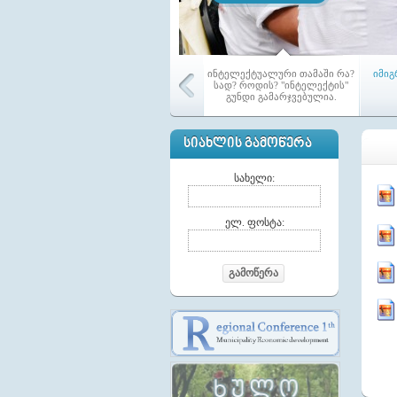
ინტელექტუალური თამაში რა?
იმიგ
სად? როდის? "ინტელექტის"
გუნდი გამარჯვებულია.
ᲡᲘᲐᲮᲚᲘᲡ ᲒᲐᲛᲝᲬᲔᲠᲐ
სახელი:
აჭარ
ელ. ფოსტა:
ამ
მოქა
გაერ
გამოწერა
მაჟორიტარი წევრები თემებში
ტრ