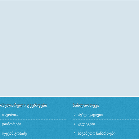
მმართველობის
დეკლარაცია“ გადაეცათ
იტარმა კანდიდატებმა
პირველი რეგიონალური
არგი მმართველობის
კონფერენცია მუნიციპალური
ლარაციას“ საჯაროდ
განვითარების შესახებ
ხელი მოაწერეს
ოპულარული გვერდები
ბიბლიოთეკა
ისტორია
პუბლიკაციები
დონორები
კვლევები
ლევან გობაძე
საგაზეთო ჩანართები