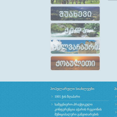
ტრენინგები ადგილობრივი
მაჟორ
განმანათლებლებისათვის
„კ
დეკ
პოპულარული სიახლეები
პ
1001 ჭის ზღაპარი
სამეცნიერო-პრაქტიკული
კონფერენცია აჭარის რეგიონის
მუნიციპალური განვითარების