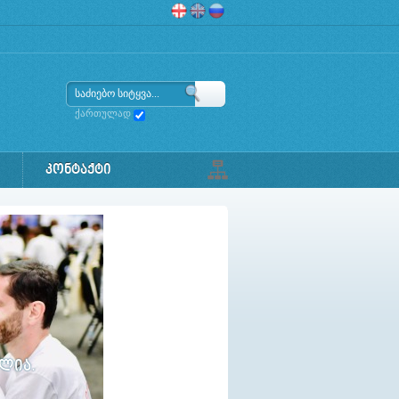
ქართულად
ᲙᲝᲜᲢᲐᲥᲢᲘ
ულია.