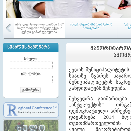
ინტელექტუალური თამაში რა?
იმიგრანტთა მხარდაჭერის
"გა
სად? როდის? "ინტელექტის"
პროგრამა
ს
გუნდი გამარჯვებულია.
ᲡᲘᲐᲮᲚᲘᲡ ᲒᲐᲛᲝᲬᲔᲠᲐ
ᲛᲐᲟᲝᲠᲘᲢᲐᲠᲝᲑ
ᲐᲛᲝᲛᲠ
სახელი:
ქედის მუნიციპალიტეტის 
აჭარის რეგიონში პირველი
თემებშ
ელ. ფოსტა:
საათზე ზვარეს საჯარ
ამაგ-ი (LAG) - აქტიურ
კრე
მოქალაქეთა ადგილობრივი
მუნიციპალიტეტის საკრ
გაერთიანება ჩამოყალიბდა
კანდიდატებს შეხვდება.
გამოწერა
შეხვედრა გაიმართება
„ინტელექტის“ ორგა
დემოკრატიული არჩევნე
დაესწრება 2014 წლ
მაჟორიტარი წევრები თემებში
ტრენინგი საკრებულოს
ა
თვითმმართველობის ა
წევრებისათვის
მუ
ყველა მაჟორიტარობ
საკ