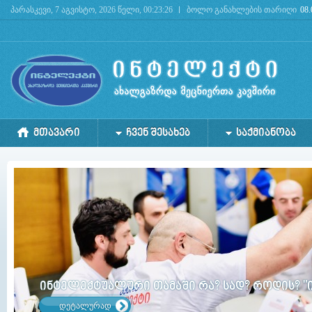
პარასკევი, 7 აგვისტო, 2026 წელი, 00:23:26
ბოლო განახლების თარიღი
08.
Deprecated
: mysql_connect(): The mysql extension is deprecated and will be removed in the 
ᲛᲗᲐᲕᲐᲠᲘ
ᲩᲕᲔᲜ ᲨᲔᲡᲐᲮᲔᲑ
ᲡᲐᲥᲛᲘᲐᲜᲝᲑᲐ
ინტელექტუალური თამაში რა? სად? როდის? "
დეტალურად