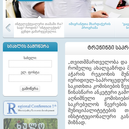
ინტელექტუალური თამაში რა?
იმიგრანტთა მხარდაჭერის
"გა
სად? როდის? "ინტელექტის"
პროგრამა
ს
გუნდი გამარჯვებულია.
ᲡᲘᲐᲮᲚᲘᲡ ᲒᲐᲛᲝᲬᲔᲠᲐ
ᲢᲠᲔᲜᲘᲜᲒᲘ ᲡᲐᲙ
სახელი:
„თვითმმართველობა და გა
რომელიც ახალგაზრდა მ
აჭარის რეგიონში პირველი
თემებშ
ელ. ფოსტა:
აჭარის რეგიონის მუნ
ამაგ-ი (LAG) - აქტიურ
კრე
მოქალაქეთა ადგილობრივი
იურიდიულ-საპროცედ
გაერთიანება ჩამოყალიბდა
საკითხთა კომისიების წე
გამოწერა
წინასწარი ანკეტური გამ
აღნიშნული კომისიები
საკრებულოს წევრების
მუნიციპალიტეტების 
ინსტიტუციონალური გან
მაჟორიტარი წევრები თემებში
ტრენინგი საკრებულოს
ა
მიზნად.
წევრებისათვის
მუ
საკ