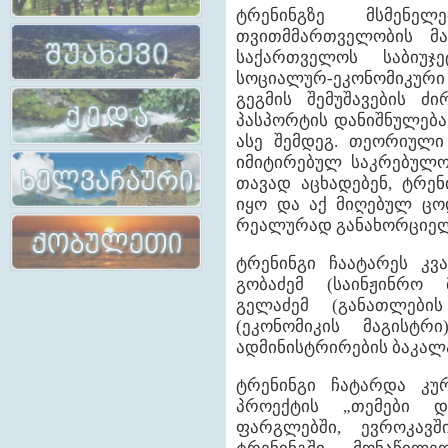
ტრენინგზე მსმენელ
დეკლ
თვითმმართველობის მა
საქართველოს საბიუჯე
სოციალურ-ეკონომიკუ
გეგმის შემუშავების ძი
პასპორტის დანიშნულება
ტრენინგები ადგილობრივი
მაჟორიტარმა კანდიდატებმა
პირვ
ასე შემდეგ. თეორიული
განმანათლებლებისათვის
„კარგი მმართველობის
კონფერ
დეკლარაციას“ საჯაროდ
გან
იმიტირებულ საკრებულო
ხელი მოაწერეს
თავად აცხადებენ, ტრე
იყო და აქ მიღებულ ცო
რეალურად განახორციელ
ტრენინგი ჩაატარეს კვ
გობაძემ (საინჟინრო 
გელაძემ (განათლები
(ეკონომიკის მაგისტრ
ადმინისტრირების ბაკალ
ტრენინგი ჩატარდა კურ
პროექტის „თემები დე
ფარგლებში, ევროკავშ