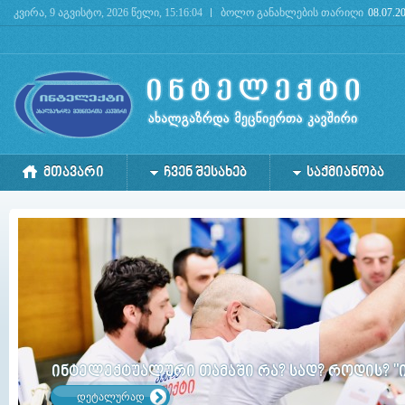
კვირა, 9 აგვისტო, 2026 წელი, 15:16:04
ბოლო განახლების თარიღი
08.07.2
Deprecated
: mysql_connect(): The mysql extension is deprecated and will be removed in the 
ᲛᲗᲐᲕᲐᲠᲘ
ᲩᲕᲔᲜ ᲨᲔᲡᲐᲮᲔᲑ
ᲡᲐᲥᲛᲘᲐᲜᲝᲑᲐ
ინტელექტუალური თამაში რა? სად? როდის? "
დეტალურად