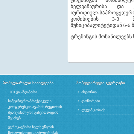
ტრენინგში მონაწილე
ხელვაჩაურისა და ქ
იურიდიულ-საპროცედ
კომისიების 3-3 
მუნიციპალიტეტიდან 6-6 წ
ტრენინგის მონაწილეებს 
პოპულარული სიახლეები
პოპულარული გვერდები
1001 ჭის ზღაპარი
ისტორია
სამეცნიერო-პრაქტიკული
დონორები
კონფერენცია აჭარის რეგიონის
ლევან გობაძე
მუნიციპალური განვითარების
შესახებ
ევროკავშირი ხელს უწყობს
მოხალისეობის გაძლიერებას