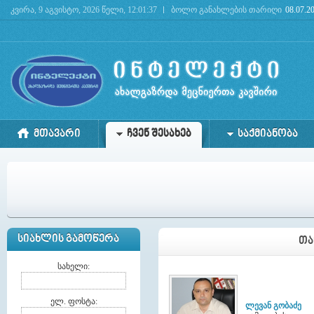
კვირა, 9 აგვისტო, 2026 წელი, 12:01:37
ბოლო განახლების თარიღი
08.07.2
Deprecated
: mysql_connect(): The mysql extension is deprecated and will be removed in the 
ᲛᲗᲐᲕᲐᲠᲘ
ᲩᲕᲔᲜ ᲨᲔᲡᲐᲮᲔᲑ
ᲡᲐᲥᲛᲘᲐᲜᲝᲑᲐ
ᲡᲘᲐᲮᲚᲘᲡ ᲒᲐᲛᲝᲬᲔᲠᲐ
ᲗᲐ
სახელი:
ელ. ფოსტა:
ლევან გობაძე