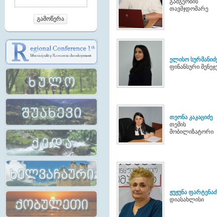
გამგეობის
თავმჯდომარე
გამოწერა
ელისო სურმანიძ
ფინანსური მენეჯ
თეონა კაკაციძე
თემის
მობილიზატორი
ჟუჟუნა ფარტენაძ
დიასახლისი