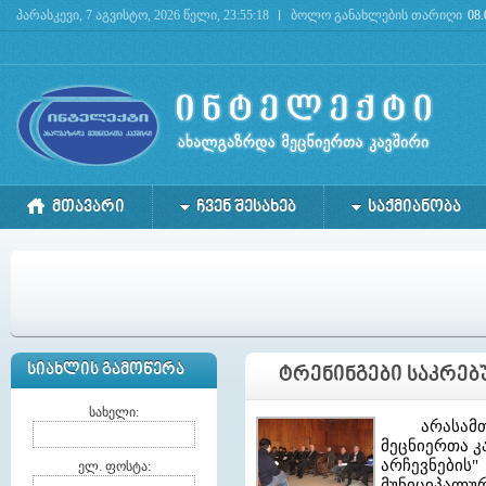
პარასკევი, 7 აგვისტო, 2026 წელი, 23:55:18
ბოლო განახლების თარიღი
08.
Deprecated
: mysql_connect(): The mysql extension is deprecated and will be removed in the 
ᲛᲗᲐᲕᲐᲠᲘ
ᲩᲕᲔᲜ ᲨᲔᲡᲐᲮᲔᲑ
ᲡᲐᲥᲛᲘᲐᲜᲝᲑᲐ
ᲡᲘᲐᲮᲚᲘᲡ ᲒᲐᲛᲝᲬᲔᲠᲐ
ᲢᲠᲔᲜᲘᲜᲒᲔᲑᲘ ᲡᲐᲙᲠᲔᲑ
სახელი:
არასამთა
მეცნიერთა კ
არჩევნები
ელ. ფოსტა:
მუნიციპალ