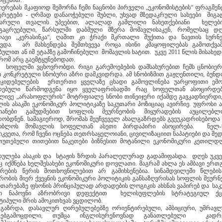
იფებით.
მმართველობის
იერებას მკაფიოდ შემორჩა ჩემი ნაცნობი პირველი „ეკონომისტების“ ფრაგმე
დეკლარაცია“ გადაე
რეტები - ღრმად დანაოჭებული შუბლი, უხვად მზედაკრული სახეები შიგა
ვარული თვალის უპეებით, ალალად გაშლილი ნახეთქებიანი ხელებ
დგაცრუებული, წარსულში დაბმული მზერა მომავლისაკენ, რომელსაც დ
ავი „კერასინკა“, ღამით კი ჭრაქი მკრთალი შუქითა და ნავთის სურ
ავდა. არ მახსენდება შემთხვევა როცა ისინი კმაყოფილებას გამოთქვა
ბულით ან იმ ეტაპზე გამოჩინებული მომავლის ხატით. უკვე 2011 წლის მისახე
 რომ არც გაემტყუნებოდათ.
ინგები ადგილობრივი
მაჟორიტარმა კანდიდატებმა
პირველი რეგიონალ
ნ სოფელში ვცხოვრობდი. რიგი გარემოებების დამსახურებით ჩემს ცნობიერ
მანათლებლებისათვის
„კარგი მმართველობის
კონფერენცია მუნიციპ
 კონკრეტული სნობური აზრი დამკვიდრდა. ამ სნობიზმით გაჟღენთილი, ბუნდ
დეკლარაციას“ საჯაროდ
განვითარების შესახ
ოკიდებულების ერთერთი ყველაზე ცხადი გამოვლინება უარყოფითი ემ
ხელი მოაწერეს
ერებული წარმოდგენა იყო ყველაფრისადმი რაც სოფელთან ასოცირდებ
ლივე „არასოფლურის“ მოტრფიალე სნობი თინეიჯერი იქამდე გავკადნიერდი
ლის ასაკში ეკონომიკურ პოლიტიკაზე საკუთარი პოზიციაც ავირჩიე. უფროსი ა
მიანები გამუდმებით სოფლის მეურნეობის მიყურადების აუცილებლო
რობდნენ. სამაგიეროდ, შრომას შეუჩვეველ ახალგაზრდებს გვეუკადრისებოდა 
შობლოს მომავლის სოფელთან ასეთი პირდაპირი ასოცირება. ნელ-
იკვეთა, რომ ჩვენი ოცნება თეთრსაყელოიანი, ცივილიზაციით ნაპატიები და შე
თუთებული თითებით ნაკეთები ბიზნესით მოტანილი ეკონომიკური კეთილდ
დულება ასაკის და სტაჟის ზრდის პარალელურად გადამიფასდა. დღეს უკვე
ც იქმნება ხელშესახები ეკონომიკური დოვლათი. მაგრამ ახლა ეს ამბავი ერთ
არების წერის მოთხოვნილებით არ გამიხსენებია. სინამდვილეში წლების
რობის მიერ ქვეყნის ეკონომიკური პოლიტიკის განსაზღვრისას სოფლის მეურნ
ითარებაზე ფსონის პრინციპულად არდადების ლოგიკის ახსნას ვაპირებ და სა
ში ნაპოვნი აზრობრივი დეფექტით ხელისუფლების სტრატეგიულ ქცე
ტიპული შრის ამოკითხვას ვცდილობ.
გაზრდა, დასავლურ ღირებულებებზე ორიენტირებული, ამბიციური, უმრავ
ლებგამოცდილი, თუმცა ინგლისურენოვნად განათლებული კადრ