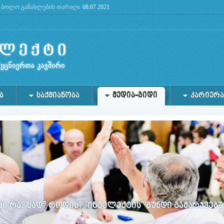
ბოლო განახლების თარიღი
08.07.2021
future: use mysqli or PDO instead in
/home/lg/public_html/admin/files/db.php
on line
2
Ბ
ᲡᲐᲥᲛᲘᲐᲜᲝᲑᲐ
ᲛᲔᲓᲘᲐ-ᲒᲘᲓᲘ
ᲙᲐᲠᲘᲔᲠᲐ