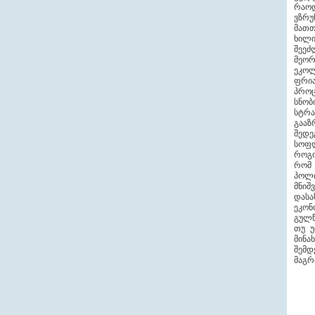
რაო
ვზრუ
მათთ
ხილ
შეეძ
მეორ
ეკოლ
ფრია
პროც
სნო
სტრა
გააზ
შედე
სოფლ
როგო
რომ 
პოლი
მნიშ
დასა
ეკო
გულწ
თუ უ
მინა
შემდ
მაგრ