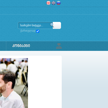
ქართულად
ᲙᲝᲜᲢᲐᲥᲢᲘ