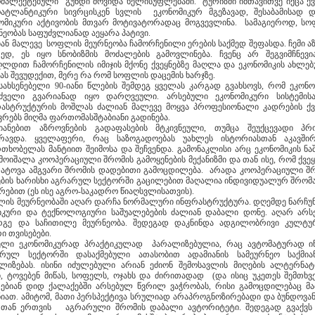
მპლექტებული გუნდი მოვიდა ხელისუფლებაში. ტურიზმი იმთავითვე იქცა ქვ
ატლანტიკური სივრცისკენ სვლის ეკონომიკურ მგეზავად, შესაბამისად 
ომიკური აქტივობის მთვარ მოტივატორადაც მოგვევლინა. სამაგიეროდ, ს
ნეობას საფუძვლიანად აეყარა პატივი.
ან მალევე სოფლის მეურნეობა ჩამორჩენილი ერების საქმედ შეფასდა. ჩემი ა
ედ, ეს იყო სნობიზმის მოძალების გამოვლინება. ჩვენც არ შეგვიმჩნევი
ღლდით ჩამორჩენილის იმიჯის მქონე ქვეყნებზე მაღლა და ეკონომიკის ახლე
ბას შევუდექით, მერე რა რომ სოფლის დაცემის ხარჯზე.
სახსენებელი 90-იანი წლების შემდეგ ყველას კარგად გვახსოვს, რომ ეკონო
უძველი გვარიანად იყო დარღვეული. არსებული ეკონომიკური სისტემი
ასტრუქტურის მოშლას ძალიან მალევე მოყვა პროფესიონალი კადრების ქვ
ვრებს მიღმა ფართომასშტაბიანი გადინება.
იანებით აზროვნების გადაფასების მტკივნეული, თუმცა შეუქცევადი პრ
რავდა. ყველაფერი, რაც საზოგადოებას უახლეს ისტორიასთან აკავში
თხობელას მანტიით შეიმოსა და შეჩვენდა. გამონაკლისი არც ეკონომიკის ნა
 მოიშალა კოოპერაციული შრომის გამოყენების მექანიზმი და თან ისე, რომ ქვეყ
ატოვა ამგვარი შრომის დადებითი გამოცდილება. არადა კოოპერაციული შ
ების ხარისხი აგრარულ სექტორში გაცილებით მაღალია ინდივიდუალურ შრომ
რებით (ეს ისე აგრო-საკადრო წიაღსვლისათვის).
ის მეურნეობაში აღარ დარჩა ნორმალური ინფრასტრუქტურა. დღემდე ნარჩუ
იკური და ტექნოლოგიური საშუალებების ძალიან დაბალი დონე. აღარ არს
რგე და საჩითილე მეურნეობა. შედეგად დაკნინდა ადგილობრივი კულტუ
რი თვისებები.
ლი ეკონომიკურად პრაქტიკულად პარალიზებულია, რაც ავტომატურად ი
რულ სექტორში დასაქმებული ათასობით ადამიანის სამეურნეო საქმია
ლიზებას. ისინი იძულებული არიან ეძიონ შემოსავლის მიღების ალტერნა
ი, ტოვებენ მიწას, სოფელს, ოჯახს და ძირითადად (და ისიც უკეთეს შემთხვე
ებიან დიდ ქალაქებში არსებულ წვრილ ვაჭრობას, რისი გამოცდილებაც მ
ნიათ. ამიტომ, მათი პერსპექტივა სრულიად არაპროგნოზირებადი და ბუნდოვ
 თან ერთვის აგრარული შრომის დაბალი ავტორიტეტი. შედეგად გვაქვს