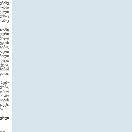
ებაზე
რუნია
რტული
ელსაც
ა არც
ფონზე
ალური
ებული
ეყნის
ტემო,
ნსური
ებული
ვიცი,
ქტია,
სანამ
დომი,
 ბევრ
ობა,
ი იყო
ზა არ
ლების
აქვს,
ა.
სპერტი