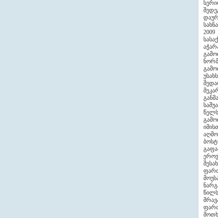
სერი
შედე
დაურ
სახნ
2009
სასა
აჭარ
გამო
ნორმ
გამო
უსახ
შედა
მეკ
განმ
საშუ
წელს
გამო
იმის
აღმო
ბოს
გაფა
ეროვ
შესა
ფართ
მოუს
ნარგ
წილს
მრავ
ფართ
მოთხ