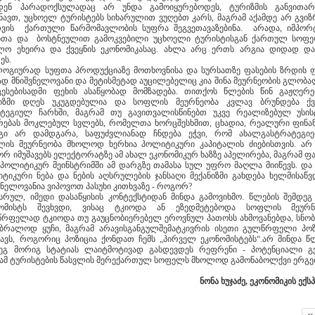
დენ პარადოქსულადაც არ უნდა გამოიყურებოდეს, ტურიზმის განვითარ
ნავთ, უცხოელ ტურისტებს სიხარულით ვუღებთ კარს, მაგრამ აქამდე არ გვიზ
ვის ქართული წარმომავლობის სუფრა შეგვეთავაზებინა. არადა, იმპო
ითა და ბოსტნეულით გამოკვებილი უცხოელი ტურისტისგან ქართულ სოფ
ლო ეხეირა და ქვეყნის ეკონომიკასაც. ახლა არც ერთს არგია დიდად დ
ეს.
ოგიურად სუფთა პროდუქციაზე მოთხოვნისა და სურსათზე ფასების ზრდის 
დ მნიშვნელოვანი და მეტისმეტად აუცილებელიც კია შინა მეურნეობის გლობ
ესებისადმი ფეხის ასაწყობად მომზადება. თითქოს წლების წინ გაჟღერ
ბიზმი დღეს უკუგდებულია და სოფლის მეურნეობა კვლავ ბრუნდება ქვ
ტეგიულ ჩარხში, მაგრამ თუ გავითვალისწინებთ უკვე რეალიზებულ უსის
რებას მოკლებულ სვლებს, რომელთა ხორცშესხმით, ცხადია, რეალური ფინა
გი არ დამდგარა, საფუძვლიანად ჩნდება ეჭვი, რომ ახალგასტრატეგი
ის მეურნეობა მხოლოდ ხერხია პოლიტიკური კაპიტალის ძიებისთვის. არ 
რ იმუშავებს ელექტორატზე ამ ახალ ეკონომიკურ ხაზზე აპელირება, მაგრამ ფა
პოლიტიკურ მეინსტრიმში ამ დარგზე თამასა სულ უფრო მაღლა მიიწევს. და 
ტიკური ნება და ნების აღსრულების ჯანსაღი მექანიზმი გახდება ხელმისაწვ
ვნელოვანია ვიპოვოთ პასუხი კითხვაზე - როგორ?
სრულ, იმედი დასაწყისის კონტექსტიდან მინდა გამოვიხმო. წლების შემდეგ
ნომისტს შევხვდი, ვისაც ტკიოდა ან ეზედმეტებოდა სოფლის მეურნე
რფელად ტკიოდა თუ გაუცნობიერებელ ეროვნულ პათოსს ახმოვანებდა, სნობ
ბრალოდ ყუჩი, მაგრამ არავისგანგულშემატკივრის ისეთი გულწრფელი პო
ხავს, როგორიც პოზიცია ქონდათ ჩემს „პირველ ეკონომისტებს“.არ მინდა წ
ეგ მორიგ სტატიას ლაიტმოტივად გასდევდეს რეფრენი - პოტენციალი გვ
ამ ტურისტების წასვლის მერექართულ სოფელს მხოლოდ გამონაბოლქვი ერგებ
ნონა ხუჯაძე, ეკონომიკის ექ