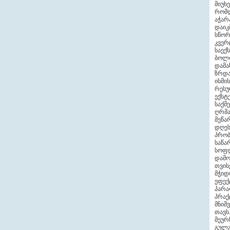
მიუხ
რომლ
აჭარ
დაიკ
სწორ
კვერ
საექ
ბოლო
დამა
ზრდა
ისმი
რესუ
ექსტ
საქმ
ღრმა
მეწა
დღეს
პრობ
საწა
სოფლ
დამ
თვის
მჭი
ეფექ
პარა
პრა
მნიშ
თავს
მეურ
გულგ