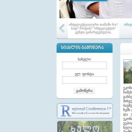
ინტელექტუალური თამაში რა?
იმიგ
სად? როდის? "ინტელექტის"
გუნდი გამარჯვებულია.
ᲡᲘᲐᲮᲚᲘᲡ ᲒᲐᲛᲝᲬᲔᲠᲐ
სახელი:
ელ. ფოსტა:
ეკონ
გამოწერა
ჩამე
გახ
მიხ
ბავშ
ჩემს
და უ
ეკონ
„ინტელექტმა“ კონკურსის
მაჟორ
ვეპო
„საკრებულოს საუკეთესო
ნელ
წევრი“ გამარჯვებულები