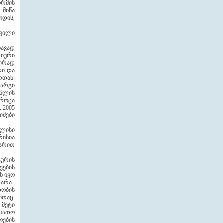
ორმის
 მიწა
ოდის,
ხვილი
ნავად
ლიური
აირად
ლი და
ურთან
დარგი
 წლის
 როცა
 2005
იშები
კლისი
რისია
არით
ტურის
ვების
ნ იყო
დარა.
თობის
ბითაც
 მეტი
რსათო
ოების