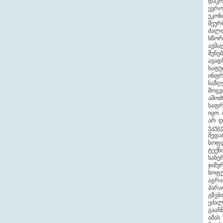
დაკო
ევრო
ეკონ
მეურ
ძალი
სწორ
ავმა
შენე
ავად
საფ
ინფრ
საზღ
მოგვ
ამოძ
საფრ
იყო.
არ დ
უკუგ
შედა
სოფლ
ტექნ
სანე
ჯიშუ
სოფე
აგრა
პარა
გზებ
ეძალ
გააჩ
ამას