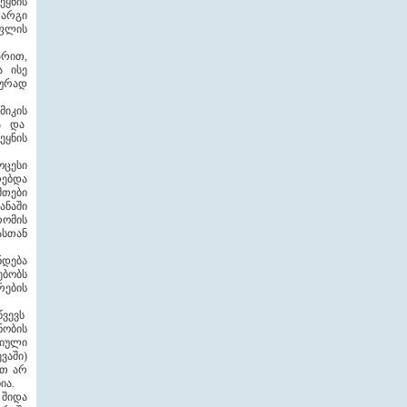
ეყნის
დარგი
ოფლის
ზრით,
ა ისე
ბურად
მიკის
სა და
ეყნის
ოცესი
რებდა
შთები
ანაში
რომის
ასთან
ნდება
ებობს
რების
წვევს
ნობის
ტიული
ვაში)
ათ არ
ანია.
 შიდა