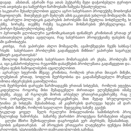
ედავად. ამასთან, აჭარაში რვა ათას ჰექტარზე მეტი დაჭაობებული ტერიტო
ის ათვისება და სამეურნეო წარმოებაში ჩაშვება შესაძლებელია.
ა საკუთარი შესაძლებლობით ყველა აგრო სასურსათო პროდუქტზე მოთხოვნა
მაყოფილებს. მითუმეტეს ვერ შეძლებს ამის გაკეთებას უახლოეს მომავალში. მ
ი აგრარული პოლიტიკის გატარების პირობებში მას შეუძლია ბოსტნეულზე, ხ
ცხზე, ხორცზე, თევზზე რძეზე საკუთარი მოხმარების უზრუნველყოფა. მ
სპორტო შესაძლებლობებიც აქვს.
 პერიოდში გლობალური ეკონომიკისათვის ფინანსურ კრიზისთან ერთად 
ხასიათებელი გახდა აგფლაცია, რაც სასურსათო პროდუქციაზე ფასების მ
ში გამოიხატება.
ს კითხვა, რას ვაპირებთ ახლო მომავალში, ავამოქმედებთ ჩვენს სახნავ-
რსებს სასურსათო პრობლემის გადაწყვეტის მიზნით? ვაპირებთ სავარგუ
ენსიურ გაფართოებას?
ე მხოლოდ მოსახლეობის სასურსათო მომარაგებას არ ეხება, პრობლემა 
ა, იგი განპირობებულია რეგიონში დასაქმების პრობლემათა გადაწყვეტით და
რმეთა ფენის ჩამოყალიბების აუცილებლობით.
 აგრარულ სფეროში მწვავე კრიზისია, რომლის ერთ-ერთ მთავარ მიზეზი,
ლემებთან ერთად, სოფლის მეურნეობისა და გადამამუშავებელი მრეწვე
რმოთა ინტერესების გათიშულობაა.
ის მეურნეობის დარგები წარმოადგენს ერთიან სისტემას, რომლის ეფექტი
ოკიდებულია როგორც მისი შემადგენელი ძირითადი ელემენტების იმან
ებებზე, ასევე ამ რგოლებს შორის არსებულ ურთიერთკავშირებზე. რაც
დროა (ორგანულია) ეს ურთიერთკავშირები, მით მეტად სრულყოფილ
ტიანია ეს სისტემა. შესაბამისად, ამ კავშირების დარღვევა ხდება ამ დარ
ლიზების მიზეზი, რომლის სავალალო შედეგებიც სახეზე გვაქვს.
ქტიკულად ყოველ წელს რეალური მოსავლიანობა სამინისტროს პროგ
ვნელოვნად ჩამორჩება. ბაზარზე უხარისხო პროდუქცია წარმატებით იმკვი
. გლეხი მწირი შემოსავლებით დაგროვებას ვერ ახერხებს; შესაბამისად,
ნეობის განვითარებას. ამ პროცესის ერთგვარი ლატენტური ფუნქცია მიწი
რილობის, უპატივისმცემლო დამოკიდებულების გაჩენაა.