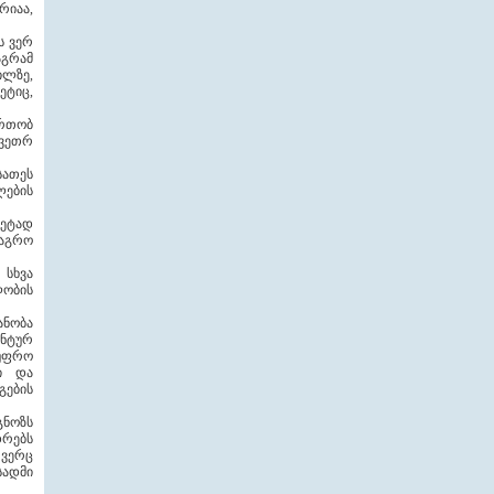
რიაა,
ს ვერ
აგრამ
ილზე,
ეტიც,
ერთობ
კვეთრ
სათეს
ლების
მეტად
 აგრო
 სხვა
ლობის
ანობა
ენტურ
 უფრო
ი და
გების
ნოზს
დრებს
 ვერც
სადმი