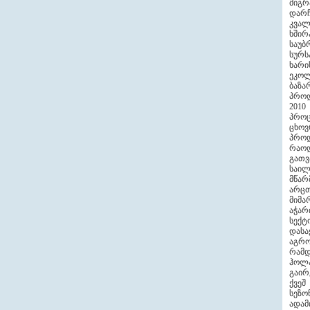
მიგრ
დარჩ
კვალ
ხშირ
საუბ
სურ
ხარი
ეკო
ბაზა
პროდ
201
პროც
ცხოვ
პრო
რაოდ
გათ
საილ
მწარ
არცთ
მიმა
აჭარ
სექტ
დასა
აგრ
რამდ
ჰოლა
გაირ
ქვეშ
სეზო
ადამ