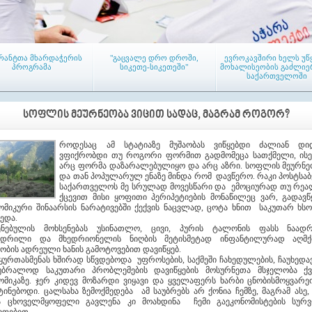
რანტთა მხარდაჭერის
"გაცვალე დრო დროში,
ევროკავშირი ხელს უწ
პროგრამა
სიკეთე-სიკეთეში"
მოხალისეობის გაძლიე
საქართველოში
ᲡᲝᲤᲚᲘᲡ ᲛᲔᲣᲠᲜᲔᲝᲑᲐ ᲕᲘᲪᲘᲗ ᲡᲐᲓᲐᲪ, ᲛᲐᲒᲠᲐᲛ ᲠᲝᲒᲝᲠ?
როდესაც ამ სტატიაზე მუშაობას ვიწყებდი ძალიან დი
ვფიქრობდი თუ როგორი ფორმით გადმომეცა სათქმელი, ის
არც ფორმა დაზარალებულიყო და არც აზრი. სოფლის მეურნე
აჭარის რეგიონში პირველი
თემებში დასახლების ს
და თან პოპულარულ ენაზე მინდა რომ დავწერო. რაკი პოსტსა
ამაგ-ი (LAG) - აქტიურ
კრებები მიმდინარე
საქართველოს მე სრულად მოვესწარი და ემოციურად თუ რე
მოქალაქეთა ადგილობრივი
ქცევით მისი ყოფითი პერიპეტიების მონაწილეც ვარ, გადავწ
გაერთიანება ჩამოყალიბდა
ომიკური შინაარსის ნარატივებში ქექვის ნაცვლად, ცოტა ხნით საკუთარ ხსო
ხედა.
სენებულის მოხსენებას უსინათლო, ცივი, პურის ტალონის ფასს ნაად
ვედრილი და მხედრიონელის ნიღბის მეტისმეტად ინფანტილურად აღმქ
ვობის ადრეული ხანის გამოტოვებით დავიწყებ.
 ყურთასმენას ხშირად სწვდებოდა უფროსების, საქმეში ჩახედულების, ჩაუხედა
ბრალოდ საკუთარი პრობლემების დავიწყების მოსურნეთა მსჯელობა ქვ
ომიკაზე. ჯერ კიდევ მოზარდი ვიყავი და ყველაფერს ხარბი ცნობისმოყვარ
იტარი წევრები თემებში
ტრენინგი საკრებულოს
აჭარის რეგიონის
ტინებოდი. ცალსახა ზემოქმედება ამ საუბრებს არ ქონია ჩემზე, მაგრამ ასე,
წევრებისათვის
მუნიციპალიტეტები
ა ცხოველმყოფელი გავლენა კი მოახდინა ჩემი გაეკონომისტების სურ
საკრებულოებს „კარ