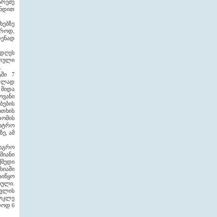
არეშე
ჩნდით
ხებზე
აროდ,
დენად
 დღეს
რთული
.
ში 7
ოფლად
 შიდა
ვანი
ბების
თხის
რომის
ისტრო
ე, ამ
.
 აგრო
მიანი
ქმედი
სიაში
აიწყო
ბული.
ოვლის
მოკლე
ლოდ 6