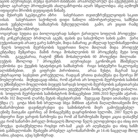
აციის აღურიცხავი, თუმცა ფართო მასშტაბი. არაპოპულარულ და აქცენტების გ
ენილ აგრარულ პროფესიებს ახალგაზრდობა აღარ სწყალობდა. ასე აღმოვ
იფიციური შრომის დეფიციტის წინაშე.
ად მუსირებს სკეპტიკური აზრი სასურსათო თვითუზრუნველყოფის საკით
რისას. სასურსათო საქონლის დიდი ნაწილი იმპორტირებულია, სამწუხ
სათის უვნებლობის სამსახურის შეზღუდულობის გამო, არ ვიცით რამ
სხიანია ჩვენი იმპორტი.
ლოგიურად სუფთა და ბიოლოგიურად სანდო ქართული სოფლის პროდუქტი
რზე კონკურენტულ ბრძოლას აგებს, ფასის და სასაქონლო სახის გამო. ქა
უქციისათვის არათუ გარე ბაზრები, შიდა ბაზარიც კი ძნელად ხელმისაწვდომია
0 წელს სოფლის მეურნეობის ხვედრითი წილი მთლიან შიდა პროდუქტ
ენტამდე შემცირდა. მაშინ როცა მოსახლეობის 60 პროცენტზე მეტი ს
რობს. გაუგებარია, რატომ ქმნის მოსახლეობის 60 პროცენტი მთლიანი
დუქტის მხოლოდ 7 პროცენტს. აღურიცხავი ეკონომიკის მნიშვნელო
ენობისა და ქვეყნის სტატისტიკის სამსახურის რიგი სისტემური ნაკლოვანე
ვალისწინებით, ეს ციფრები პირობითია, არაა ზუსტი, მაგრამ საკი
უსტრაციოდ სავსებით კორექტულია, რადგან ერთია დასაქმება და მეორეა შ
მოებლურობა. მიუხედავად იმისა, რომ აჭარის არ სოფლის მეურნეობის სამინ
უ უმნიშვნელო მოცულობის ბიუჯეტს ხარჯავს სოფლის მეურნეობის განვითარებაზ
რთულებით გატარებულ ღონისძიებათა ეფექტურობა მაინც უაღრესად დაბალია
ის სოფლის მეურნეობის სამინისტროს მონაცემებით 2006-2010 წლებში აჭარის
ორში 102 მილიონ ლარზე მეტის ინვესტირების შედეგად შვიდი ათასამდე ადა
ქმდა (!). ცოტა ხნის წინ სრულიად სხვა მიზნით აჭარის მაღალმთიანეთში მო
ოსაწარმოებით დავინტერესდი და სამინისტროს მიერ გამოქვეყნებულ 
ენიმე მათგანი ავირჩიე. ამ მონაცემებზე დაყრდნობით ხულოში, 2007 წელს დ
ნდიური შავი ვარდის წარმოება და რომ ამ წარმოებაში შვიდი კაცია დასაქმე
კვა რომ საწარმო პირველ მოსავალს მხოლოდ წელს ელოდებოდა და ისიც თ
 მოექცა. დასაქმებულთა რიცხვი ორ-სამ კაცს არ აღემატება და ისიც ხან
ნის განმავლობაში. შუახევში არსებულ აგროსაწარმოში კი 14-ის ნაცვლად მხო
იანია, ცხადია, აქაც სეზონურად.